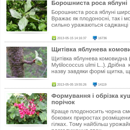
Борошниста роса яблуні
Борошниста роса яблуні широ
Вражає як плодоносні, так і 
сильно уражаються саджанці та
2013-05-15 14:16:37
16736
Щитівка яблунева комов
Щитівка яблунева комовидна (
Mytilococcus ulmi L..). Дрібн
назву завдяки формі щитка, щ
2013-05-05 19:55:26
14119
Формування і обрізка ку
порічок
Краще плодоносить чорна см
бокових приростах розміщени
гілках. Тому найбільш урожай