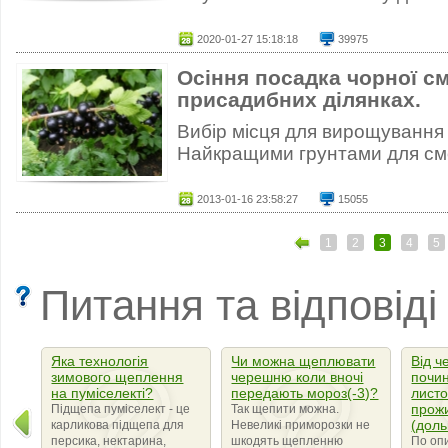
2020-01-27 15:18:18
39975
Осіння посадка чорної см
присадибних ділянках.
Вибір місця для вирощування 
Найкращими грунтами для смор
2013-01-16 23:58:27
15055
1
2
3
4
5
Питання та відповіді
Яка технологія
Чи можна щеплювати
Від ч
зимового щеплення
черешню коли вночі
почин
на пуміселекті?
передають мороз(-3)?
листо
прож
Підщепа пуміселект - це
Так щепити можна.
(доль
карликова підщепа для
Невеликі приморозки не
персика, нектарина,
шкодять щепленню
По оп