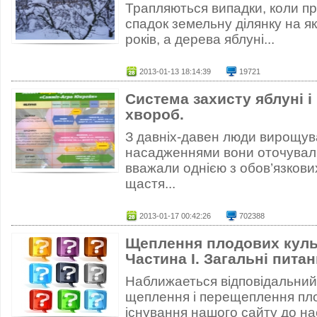
Трапляються випадки, коли п
спадок земельну ділянку на як
років, а дерева яблуні...
2013-01-13 18:14:39
19721
Система захисту яблуні і 
хвороб.
З давніх-давен люди вирощув
насадженнями вони оточували
вважали однією з обов’язков
щастя...
2013-01-17 00:42:26
702388
Щеплення плодових культ
Частина І. Загальні питан
Наближаеться відповідальний 
щеплення і перещеплення пло
існування нашого сайту до на