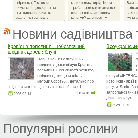
абрикоса. Технологія
кісточкових порід. Коли
Бактер
зимового щеплення на
треба проводити зимове
небез
цій підщепі нічим не
щеплення кісточкових
захво
відрізняється від...
культур? Дивіться тут
культ
сімейс
що ви
Новини садівництва 
бактер
amylov
Кров’яна попелиця - небезпечний
Всеукраїнськ
шкідник дерев яблуні
Р
Один з найнебезпечніших
п
шкідників дерев яблуні Кров’яна
у
попелиця. Особливості розвитку
в
шкідника , шкодочинність і
форумі.«ІНТЕНСИ
методи боротьби. Детально про
кісточкові» який 
шкідника можете дізнатись в нашій статті.
року, м. Львів. З
запропанований з
читати
2025-02-18
дізнаєтесь тут
2024-11-04
Популярні рослини