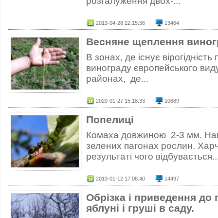
розгалуження двох-...
2013-04-28 22:15:36
13464
Весняне щеплення виног
В зонах, де існує вірогідніст
винограду європейського виду
районах, де...
2020-01-27 15:18:33
10689
Попелиці
Комаха довжиною 2-3 мм. Нак
зелених пагонах рослин. Хар
результаті чого відбувається..
2013-01-12 17:08:40
14497
Обрізка і приведення до
яблуні і груші в саду.