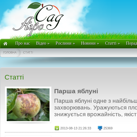
Про нас
Відео
»
Рослини
»
Новини
»
Статті
»
Пора
ГОЛОВНА
СТАТТІ
Статті
Парша яблуні
Парша яблуні одне з найбіль
захворювань. Уражуються плод
знижується врожайність, якість 
2013-08-13 21:26:33
25369