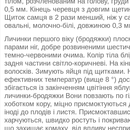
тілом, розчленованим на голову, груди
0,5 мм. Кінець черевця з довгим щети
Щиток самця в 2 рази менший, ніж у 
овальні, молочно-білі, довжиною 0,3 
Личинки першого віку (бродяжки) плоск
парами ніг, добре розвиненими шести
темно-червоними очима. Колір тіла блі
задня частини світло-коричневі. На кі
волосків. Зимують яйця під щитками. 
ефективних температур (вище 8 °) дос
збігається із закінченням цвітіння ябл
личинки-бродяжки Вони повзають по гі
хоботком кору, міцно присмоктуються д
іноді до плодів і листя. Присмоктавши
харчуються, швидко ростуть і покрив
що захищає комаху від впливу неспри