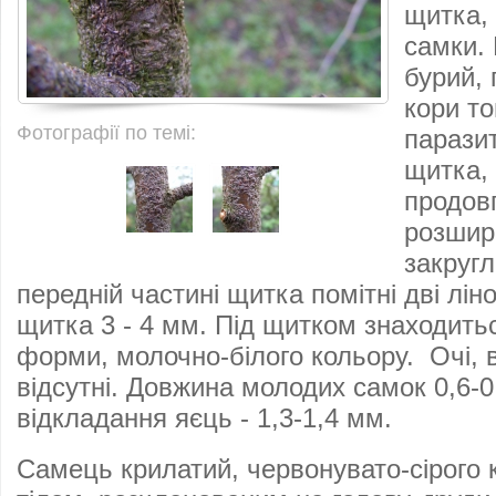
щитка,
самки.
бурий,
кори то
Фотографії по темі:
парази
щитка,
продов
розшир
закругл
передній частині щитка помітні дві лі
щитка 3 - 4 мм. Під щитком знаходить
форми, молочно-білого кольору. Очі, ву
відсутні. Довжина молодих самок 0,6-0
відкладання яєць - 1,3-1,4 мм.
Самець крилатий, червонувато-сірого 