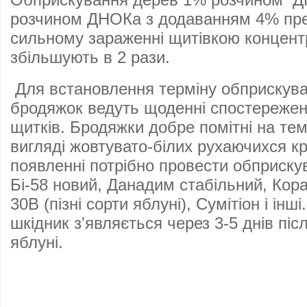
розчином ДНОКа з додаванням 4% пр
сильному зараженні щитівкою концен
збільшують в 2 рази.
Для встановлення терміну обприскува
бродяжок ведуть щоденні спостереженн
щитків. Бродяжки добре помітні на те
вигляді жовтувато-білих рухаючихся к
появленні потрібно провести обприск
Бі-58 новий, Данадим стабільний, Кор
30В (пізні сорти яблуні), Сумітіон і інші
шкідник з'являється через 3-5 днів піс
яблуні.