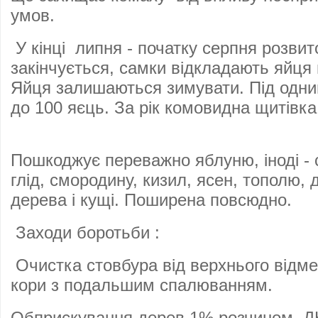
умов.
У кінці липня - початку серпня розви
закінчується, самки відкладають яйця 
Яйця залишаються зимувати. Під одни
до 100 яєць. За рік комовидна щитівка
Пошкоджує переважно яблуню, іноді - с
глід, смородину, кизил, ясен, тополю, д
дерева і кущі. Поширена повсюдно.
Заходи боротьби :
Очистка стовбура від верхнього відм
кори з подальшим спалюванням.
Обприскування дерев 1% розчином Д