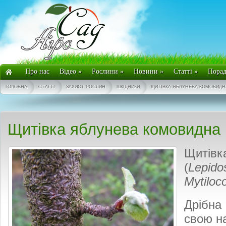
Про нас
Відео
»
Рослини
»
Новини
»
Статті
»
Пора
ГОЛОВНА
СТАТТІ
ЗАХИСТ РОСЛИН
ШКІДНИКИ
ЩИТІВКА ЯБЛУНЕВА КОМОВИДН
Щитівка яблунева комовидна
Щитівк
(
Lepido
Mytiloc
Дрібна
свою н