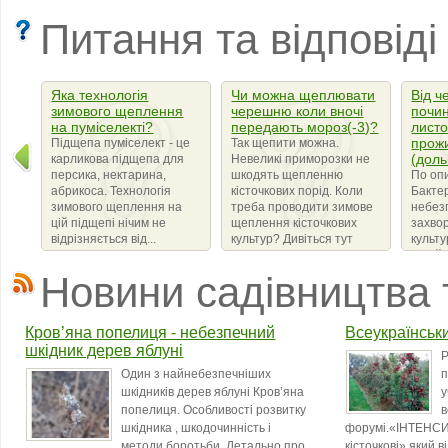
Питання та відповіді
Яка технологія
Чи можна щеплювати
Від ч
зимового щеплення
черешню коли вночі
почин
на пуміселекті?
передають мороз(-3)?
листо
прож
Підщепа пуміселект - це
Так щепити можна.
(доль
карликова підщепа для
Невеликі приморозки не
персика, нектарина,
шкодять щепленню
По оп
абрикоса. Технологія
кісточкових порід. Коли
Бактер
зимового щеплення на
треба проводити зимове
небез
цій підщепі нічим не
щеплення кісточкових
захво
відрізняється від...
культур? Дивіться тут
культ
сімейс
що ви
Новини садівництва 
бактер
amylov
Кров’яна попелиця - небезпечний
Всеукраїнськ
шкідник дерев яблуні
Р
Один з найнебезпечніших
п
шкідників дерев яблуні Кров’яна
у
попелиця. Особливості розвитку
в
шкідника , шкодочинність і
форумі.«ІНТЕНСИ
методи боротьби. Детально про
кісточкові» який 