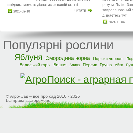
шкідника можете дізнатись в нашій статті.
року, м. Львів. З
запропанований з
читати
2025-02-18
дізнаєтесь тут
2024-11-04
Популярні рослини
Яблуня
Смородина чорна
Порічки червоні
Пор
Волоський горіх
Вишня
Персик
Груша
Алича
Айва
Буз
© Агро-Сад – все про сад 2010 - 2026
Всі права застережено.