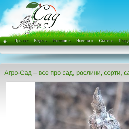
Про нас
Відео
»
Рослини
»
Новини
»
Статті
»
Пора
Агро-Сад – все про сад, рослини, сорти, с