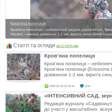
Кров’яна попелиця
Кров’яна попелиця – небезпечний шкідник дерев яблуні. Кро
Hausm) – комаха довжиною 1-2 мм, вкрита синьо-білим пушко
Статті та огляди
ВСІ СТАТТІ (49)
Кров’яна попелиця
Кров’яна попелиця – небезпеч
Кров’яна попелиця (Eriosoma 
довжиною 1-2 мм, вкрита синь
2025-02-18 22:35:31
1231
«ІНТЕНСИВНИЙ САД, зерня
Редакція журналу «Садівницт
до участі у масштабних всеу