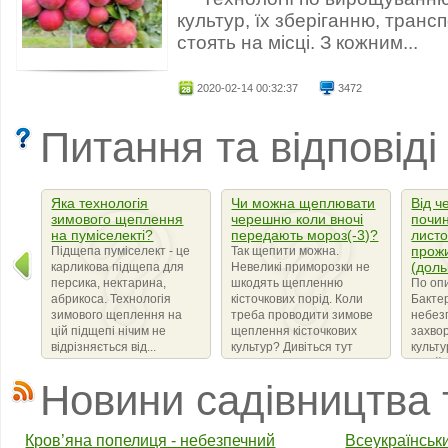
культур, їх зберіганню, тран
стоять на місці. З кожним...
2020-02-14 00:32:37
3472
Питання та відповіді
Яка технологія
Чи можна щеплювати
Від ч
зимового щеплення
черешню коли вночі
почин
на пуміселекті?
передають мороз(-3)?
листо
прож
Підщепа пуміселект - це
Так щепити можна.
(доль
карликова підщепа для
Невеликі приморозки не
персика, нектарина,
шкодять щепленню
По оп
абрикоса. Технологія
кісточкових порід. Коли
Бактер
зимового щеплення на
треба проводити зимове
небез
цій підщепі нічим не
щеплення кісточкових
захво
відрізняється від...
культур? Дивіться тут
культ
сімейс
що ви
Новини садівництва 
бактер
amylov
Кров’яна попелиця - небезпечний
Всеукраїнськ