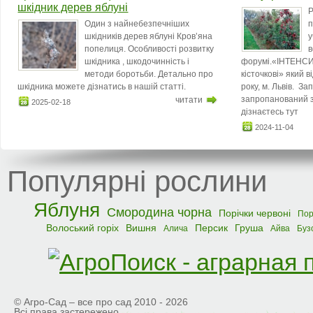
шкідник дерев яблуні
Р
Один з найнебезпечніших
п
шкідників дерев яблуні Кров’яна
у
попелиця. Особливості розвитку
в
шкідника , шкодочинність і
форумі.«ІНТЕНСИ
методи боротьби. Детально про
кісточкові» який 
шкідника можете дізнатись в нашій статті.
року, м. Львів. З
запропанований з
читати
2025-02-18
дізнаєтесь тут
2024-11-04
Популярні рослини
Яблуня
Смородина чорна
Порічки червоні
Пор
Волоський горіх
Вишня
Персик
Груша
Алича
Айва
Буз
© Агро-Сад – все про сад 2010 - 2026
Всі права застережено.