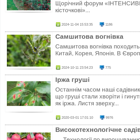
Щорічний форум «ІНТЕНСИВН
кісточкові»...
2024-11-04 15:53:35
1186
Самшитова вогнівка
Cамшитова вогнівка походить з 
Китай, Корея, Японія. В Європ
2024-10-11 23:54:23
775
Іржа груші
Останнім часом наші садівник
що груші стали хворіти і гину
як іржа. Листя зверху...
2020-03-01 17:01:10
9976
Високотехнологічне саді
Технології по вирощуванню 