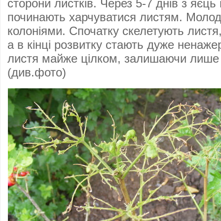
сторони листків. Через 5-7 днів з яєць
починають харчуватися листям. Молод
колоніями. Спочатку скелетують листя,
а в кінці розвитку стають дуже ненаже
листя майже цілком, залишаючи лише 
(див.фото)