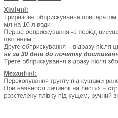
Хімічні:
Триразове обприскування препаратом а
мл на 10 л води
Перше обприскування -в період висува
цвітінням ;
Друге обприскування – відразу після ц
як за 30 днів до початку достиганн
Трете обприскування відразу після зб
Механічні:
Перекопування грунту під кущами рано
При наявності личинок на листях – стр
розстелену плівку під кущем, ручний з