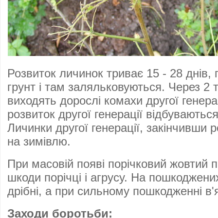
Розвиток личинок триває 15 - 28 днів, 
грунт і там заляльковуються. Через 2 
виходять дорослі комахи другої генерац
розвиток другої генерації відбуваються
Личинки другої генерації, закінчивши р
на зимівлю.
При масовій появі порічковий жовтий 
шкоди порічці і агрусу. На пошкоджени
дрібні, а при сильному пошкодженні в'
Заходи боротьби: