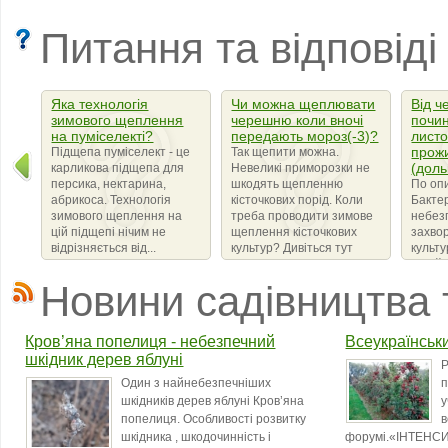
Питання та відповіді
Яка технологія
Чи можна щеплювати
Від ч
зимового щеплення
черешню коли вночі
почин
на пуміселекті?
передають мороз(-3)?
листо
прож
Підщепа пуміселект - це
Так щепити можна.
(доль
карликова підщепа для
Невеликі приморозки не
персика, нектарина,
шкодять щепленню
По оп
абрикоса. Технологія
кісточкових порід. Коли
Бактер
зимового щеплення на
треба проводити зимове
небез
цій підщепі нічим не
щеплення кісточкових
захво
відрізняється від...
культур? Дивіться тут
культ
сімейс
що ви
Новини садівництва 
бактер
amylov
Кров’яна попелиця - небезпечний
Всеукраїнськ
шкідник дерев яблуні
Р
Один з найнебезпечніших
п
шкідників дерев яблуні Кров’яна
у
попелиця. Особливості розвитку
в
шкідника , шкодочинність і
форумі.«ІНТЕНСИ