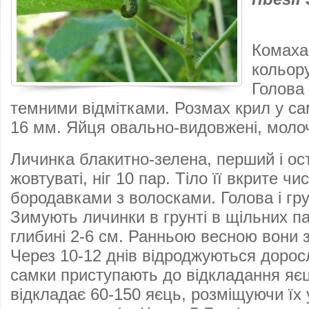
Комаха
кольор
Голова 
темними відмітками. Розмах крил у са
16 мм. Яйця овально-видовжені, молоч
Личинка блакитно-зелена, перший і ос
жовтуваті, ніг 10 пар. Тіло її вкрите 
бородавками з волосками. Голова і груд
Зимують личинки в грунті в щільних п
глибині 2-6 см. Ранньою весною вони 
Через 10-12 днів відроджуються дорос
самки приступають до відкладання яє
відкладає 60-150 яєць, розміщуючи їх