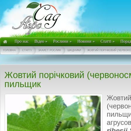
Про нас
Відео
»
Рослини
»
Новини
»
Статті
»
Пора
ГОЛОВНА
СТАТТІ
ЗАХИСТ РОСЛИН
ШКІДНИКИ
ЖОВТИЙ ПОРІЧКОВИЙ (ЧЕРВОН
Жовтий порічковий (червонос
пильщик
Жовтий
(черво
пильщи
агрусо
ribesii