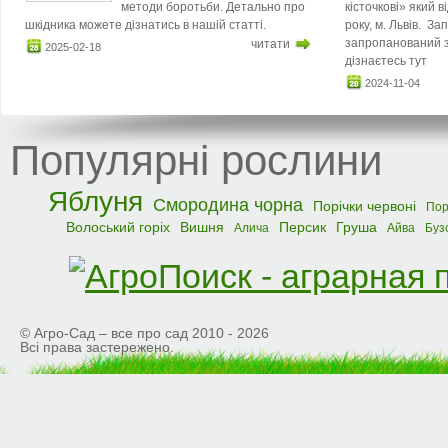
методи боротьби. Детально про
кісточкові» який 
шкідника можете дізнатись в нашій статті.
року, м. Львів. З
запропанований з
читати
2025-02-18
дізнаєтесь тут
2024-11-04
Популярні рослини
Яблуня
Смородина чорна
Порічки червоні
Пор
Волоський горіх
Вишня
Персик
Груша
Алича
Айва
Буз
© Агро-Сад – все про сад 2010 - 2026
Всі права застережено.