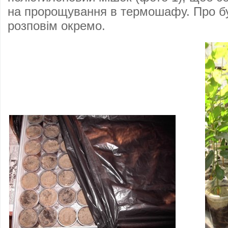
на пророщування в термошафу. Про 
розповім окремо.