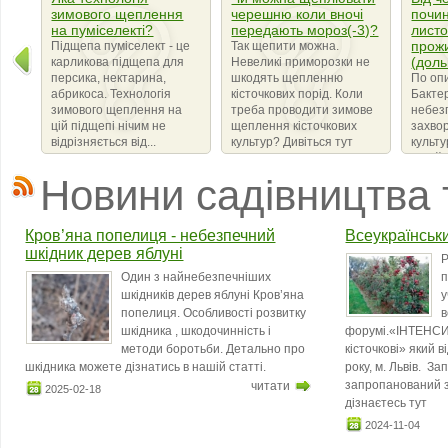
зимового щеплення
черешню коли вночі
почин
на пуміселекті?
передають мороз(-3)?
листо
прож
Підщепа пуміселект - це
Так щепити можна.
(доль
карликова підщепа для
Невеликі приморозки не
персика, нектарина,
шкодять щепленню
По оп
абрикоса. Технологія
кісточкових порід. Коли
Бактер
зимового щеплення на
треба проводити зимове
небез
цій підщепі нічим не
щеплення кісточкових
захво
відрізняється від...
культур? Дивіться тут
культ
сімейс
що ви
Новини садівництва 
бактер
amylov
Кров’яна попелиця - небезпечний
Всеукраїнськ
шкідник дерев яблуні
Р
Один з найнебезпечніших
п
шкідників дерев яблуні Кров’яна
у
попелиця. Особливості розвитку
в
шкідника , шкодочинність і
форумі.«ІНТЕНСИ
методи боротьби. Детально про
кісточкові» який 
шкідника можете дізнатись в нашій статті.
року, м. Львів. З
запропанований з
читати
2025-02-18
дізнаєтесь тут
2024-11-04