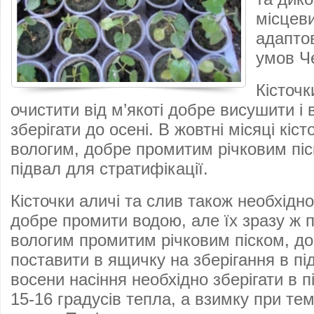
місцеви
адапто
умов Ч
Кісточк
очистити від м’якоті добре висушити і 
зберігати до осені. В жовтні місяці кіс
вологим, добре промитим річковим піс
підвал для стратифікації.
Кісточки аличі та слив також необхідно
добре промити водою, але їх зразу ж 
вологим промитим річковим піском, д
поставити в ящичку на зберігання в під
восени насіння необхідно зберігати в п
15-16 градусів тепла, а взимку при тем