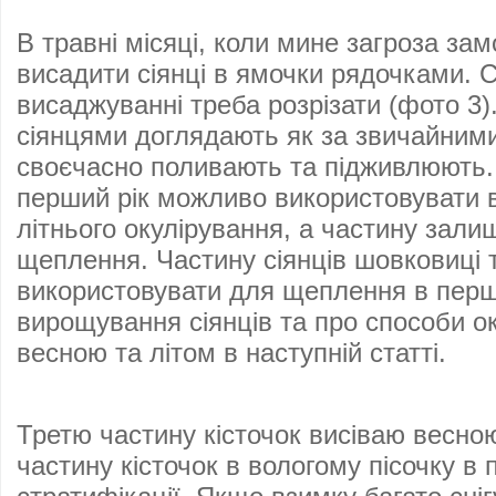
В травні місяці, коли мине загроза зам
висадити сіянці в ямочки рядочками. 
висаджуванні треба розрізати (фото 3
сіянцями доглядають як за звичайним
своєчасно поливають та підживлюють. Т
перший рік можливо використовувати в
літнього окулірування, а частину зал
щеплення. Частину сіянців шовковиці
використовувати для щеплення в перши
вирощування сіянців та про способи о
весною та літом в наступній статті.
Третю частину кісточок висіваю весн
частину кісточок в вологому пісочку в 