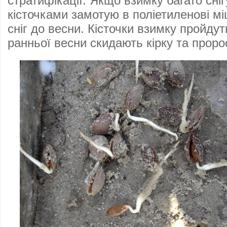
стратифікації. Якщо взимку багато сніг
кісточками замотую в поліетиленові м
сніг до весни. Кісточки взимку пройду
ранньої весни скидають кірку та прор