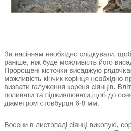
Фот
За насінням необхідно слідкувати, що
раніше, ніж буде можливість його виса
Пророщені кісточки висаджую рядочкам
можливість кінчик корінця необхідно 
визвати галуження кореня сіянців. Вліт
поливати та підживлювати,щоб до осен
діаметром стовбурця 6-8 мм.
Восени в листопаді сіянці викопую, со