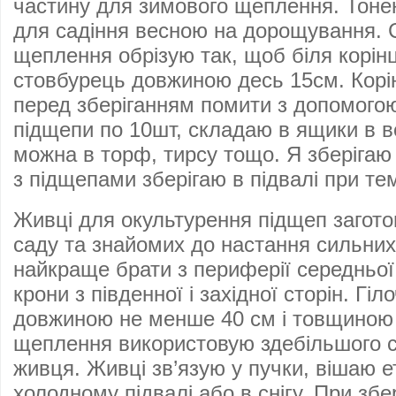
частину для зимового щеплення. Тонен
для садіння весною на дорощування. С
щеплення обрізую так, щоб біля корі
стовбурець довжиною десь 15см. Корі
перед зберіганням помити з допомогою
підщепи по 10шт, складаю в ящики в в
можна в торф, тирсу тощо. Я зберігаю 
з підщепами зберігаю в підвалі при тем
Живці для окультурення підщеп загото
саду та знайомих до настання сильних
найкраще брати з периферії середньої 
крони з південної і західної сторін. Гіл
довжиною не менше 40 см і товщиною 
щеплення використовую здебільшого 
живця. Живці зв’язую у пучки, вішаю ет
холодному підвалі або в снігу. При збе