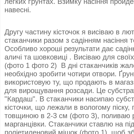
легких ґрунтах. Взимку насіння пройде
навесні.
Другу частину кісточок я висіваю в лют
стаканчики разом з садінням насіння т
Особливо хороші результати дає садін
аличі та шовковиці . Висіваю для своїх
(фото 1 фото 2) В дні стаканчиків жа
необхідно зробити чотири отвори. Ґрун
використовую ту, що продають в магаз
для вирощування розсади. Це субстра
"Кардаш". В стаканчики насипаю субст
кісточки, що лежали в вологому піску,
товщиною в 2-3 см (фото 3), поливаю
марганцівки. Стаканчики ставлю на пі
поліетиленовий мішок (фото 1), щоб зб