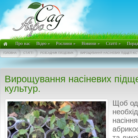
Про нас
Відео
»
Рослини
»
Новини
»
Статті
»
Пора
ГОЛОВНА
СТАТТІ
РОЗСАДНИК ПЛОДОВИХ
ВИРОЩУВАННЯ НАСІНЕВИХ ПІДЩЕП КІС
Вирощування насіневих підще
культур.
Щоб од
необхід
насіння
абрикос
та дико