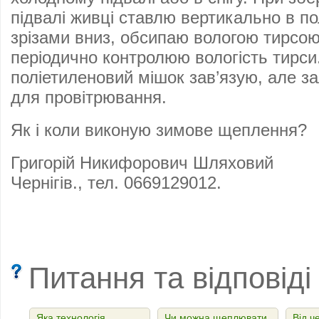
підвалі живці ставлю вертикально в п
зрізами вниз, обсипаю вологою тирсою 
періодично контролюю вологість тирси
поліетиленовий мішок зав’язую, але з
для провітрювання.
Як і коли виконую зимове щеплення?
Григорій Никифорович Шляховий
Чернігів., тел. 0669129012.
Питання та відповіді
Яка технологія
Чи можна щеплювати
Від ч