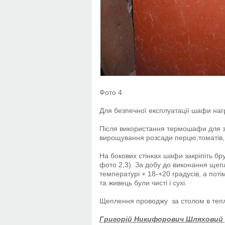
Фото 4
Для безпечної експлуатації шафи нагр
Після використання термошафи для 
вирощування розсади перцю,томатів, а
На бокових стінках шафи закріпіть бр
фото 2,3). За добу до виконання щеп
температурі + 18-+20 градусів, а пот
та живець були чисті і сухі.
Щеплення проводжу за столом в теп
Григорій Никифорович Шляховий (