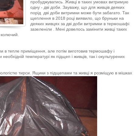
пробуджуватись. Живці в таких умовах витримую
одну - дві доби. Зауважу, що для живців деяких
порід дві доби витримки може бути забагато. Так
щеплення в 2018 році виявило, що бруньки на
деяких живцях за дві доби витримки в термошафі
зазеленіли . Мені довелось замінити живці таких
д колючий.
и в тепле приміщення, але потім виготовив термошафу і
необхідній температурі як підщеп і живців, так і окультурених
вологістю тирси. Ящики з підщепами та живці я розміщую в мішках