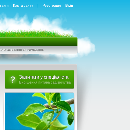
такти
Карта сайту
|
Реєстрація
Вхід
ОГО ЩЕПЛЕННЯ В ПРИМІЩЕННІ.
Запитати у спеціаліста
Вирішення питань садівництва