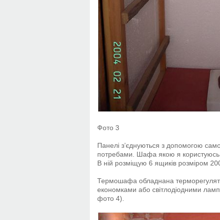
Фото 3
Панелі з’єднуються з допомогою само
потребами. Шафа якою я користуюсь 
В ній розміщую 6 ящиків розміром 2
Термошафа обладнана терморегулято
економками або світлодіодними лампа
фото 4).