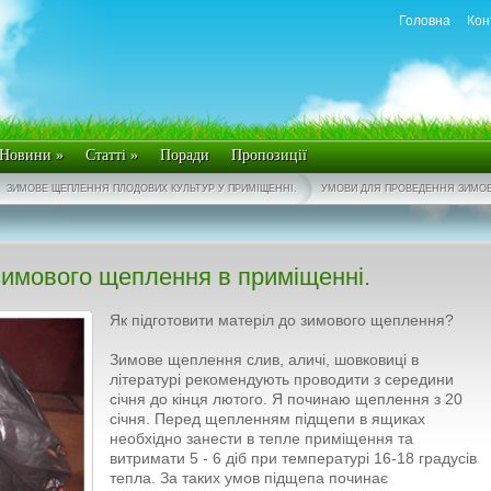
Головна
Кон
Новини
»
Статті
»
Поради
Пропозиції
ЗИМОВЕ ЩЕПЛЕННЯ ПЛОДОВИХ КУЛЬТУР У ПРИМІЩЕННІ.
УМОВИ ДЛЯ ПРОВЕДЕННЯ ЗИМОВ
имового щеплення в приміщенні.
Як підготовити матеріл до зимового щеплення?
Зимове щеплення слив, аличі, шовковиці в
літературі рекомендують проводити з середини
січня до кінця лютого. Я починаю щеплення з 20
січня. Перед щепленням підщепи в ящиках
необхідно занести в тепле приміщення та
витримати 5 - 6 діб при температурі 16-18 градусів
тепла. За таких умов підщепа починає