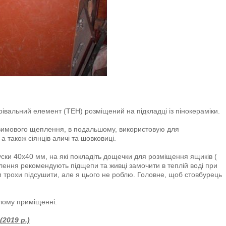
івальний елемент (ТЕН) розміщений на підкладці із пінокераміки.
зимового щеплення, в подальшому, використовую для
 також сіянців аличі та шовковиці.
уски 40х40 мм, на які покладіть дощечки для розміщення ящиків (
лення рекомендують підщепи та живці замочити в теплій воді при
ім трохи підсушити, але я цього не роблю. Головне, щоб стовбурець
лому приміщенні.
2019 р.)