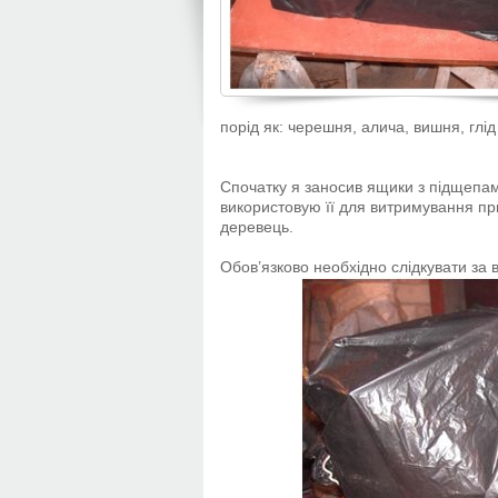
порід як: черешня, алича, вишня, глі
Спочатку я заносив ящики з підщепам
використовую її для витримування при 
деревець.
Обов’язково необхідно слідкувати за 