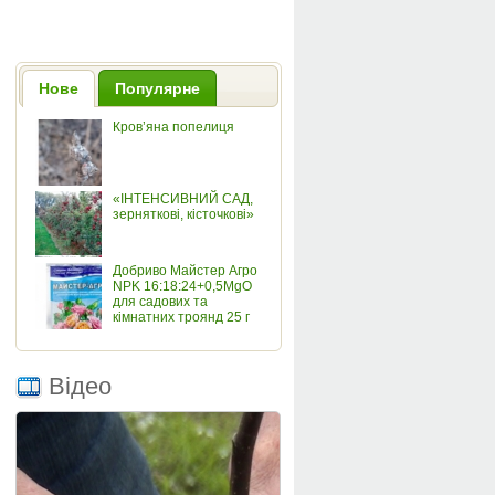
Нове
Популярне
Кров’яна попелиця
«ІНТЕНСИВНИЙ САД,
зерняткові, кісточкові»
Добриво Майстер Агро
NPK 16:18:24+0,5MgO
для садових та
кімнатних троянд 25 г
Відео