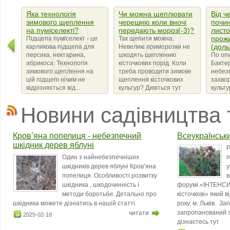
Яка технологія
Чи можна щеплювати
Від ч
зимового щеплення
черешню коли вночі
почин
на пуміселекті?
передають мороз(-3)?
листо
прож
Підщепа пуміселект - це
Так щепити можна.
(доль
карликова підщепа для
Невеликі приморозки не
персика, нектарина,
шкодять щепленню
По оп
абрикоса. Технологія
кісточкових порід. Коли
Бактер
зимового щеплення на
треба проводити зимове
небез
цій підщепі нічим не
щеплення кісточкових
захво
відрізняється від...
культур? Дивіться тут
культ
сімейс
що ви
Новини садівництва 
бактер
amylov
Кров’яна попелиця - небезпечний
Всеукраїнськ
шкідник дерев яблуні
Р
Один з найнебезпечніших
п
шкідників дерев яблуні Кров’яна
у
попелиця. Особливості розвитку
в
шкідника , шкодочинність і
форумі.«ІНТЕНСИ
методи боротьби. Детально про
кісточкові» який 
шкідника можете дізнатись в нашій статті.
року, м. Львів. З
запропанований з
читати
2025-02-18
дізнаєтесь тут