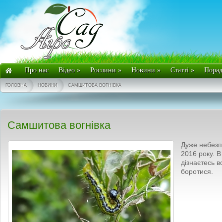
Про нас
Відео
»
Рослини
»
Новини
»
Статті
»
Пора
ГОЛОВНА
НОВИНИ
САМШИТОВА ВОГНІВКА
Самшитова вогнівка
Дуже небезпе
2016 року. В
дізнаєтесь в
боротися.