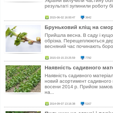
України вилучили частину обл
результаті зупинили роботу бі
2015-06-02 16:00:47
3642
Бруньковий кліщ на смо
Прийшла весна. В саду і кущо
обрізка. Перещеплюються дер
весняний час починають боро
2015-03-15 23:25:59
7792
Наявність садивного мате
Наявність садивного матеріа
новий асортимент садивного м
восени 2014 р. Прийом замов
на...
2014-09-07 13:16:38
5167