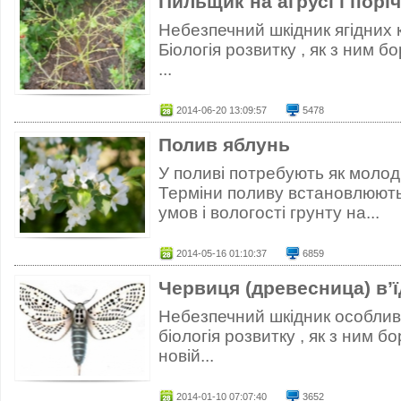
Пильщик на агрусі і порі
Небезпечний шкідник ягідних ку
Біологія розвитку , як з ним б
...
2014-06-20 13:09:57
5478
Полив яблунь
У поливі потребують як молоді,
Терміни поливу встановлюють
умов і вологості грунту на...
2014-05-16 01:10:37
6859
Червиця (древесница) в’
Небезпечний шкідник особливо
біологія розвитку , як з ним 
новій...
2014-01-10 07:07:40
3652