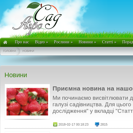
Про нас
Відео
»
Рослини
»
Новини
»
Статті
»
Пора
ГОЛОВНА
НОВИНИ
Новини
Приємна новина на нашом
Ми починаємо висвітлювати д
галузі садівництва. Для цього
дослідження" у вкладці "Статті
2018-02-17 00:18:23
2815