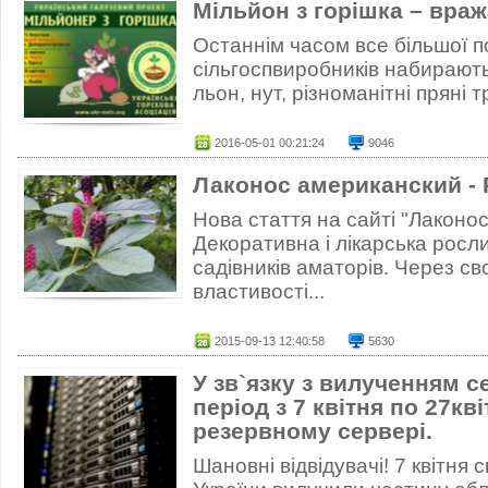
Мільйон з горішка – вра
Останнім часом все більшої п
сільгоспвиробників набирають 
льон, нут, різноманітні пряні тр
2016-05-01 00:21:24
9046
Лаконос американский - 
Нова стаття на сайті "Лаконо
Декоративна і лікарська рос
садівників аматорів. Через сво
властивості...
2015-09-13 12:40:58
5630
У зв`язку з вилученням се
період з 7 квітня по 27кв
резервному сервері.
Шановні відвідувачі! 7 квітня