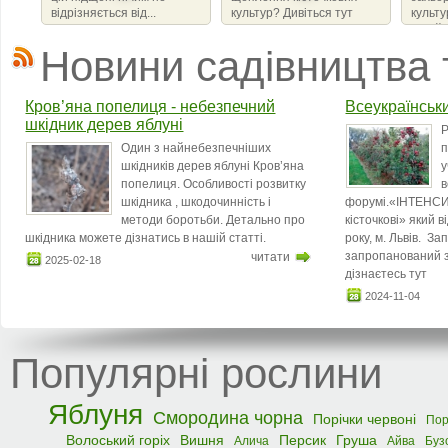
відрізняється від...
культур? Дивіться тут
культ
сімейс
що ви
Новини садівництва 
бактер
amylov
Кров’яна попелиця - небезпечний
Всеукраїнськ
шкідник дерев яблуні
Р
Один з найнебезпечніших
п
шкідників дерев яблуні Кров’яна
у
попелиця. Особливості розвитку
в
шкідника , шкодочинність і
форумі.«ІНТЕНСИ
методи боротьби. Детально про
кісточкові» який 
шкідника можете дізнатись в нашій статті.
року, м. Львів. З
запропанований з
читати
2025-02-18
дізнаєтесь тут
2024-11-04
Популярні рослини
Яблуня
Смородина чорна
Порічки червоні
Пор
Волоський горіх
Вишня
Персик
Груша
Алича
Айва
Буз