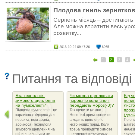
Плодова гниль зернятко
Серпень місяць – достигають р
Але можна втратити весь урож
розвитку...
2013-10-24 09:47:26
6965
1
2
3
4
Питання та відповіді
Яка технологія
Чи можна щеплювати
Від ч
зимового щеплення
черешню коли вночі
почин
на пуміселекті?
передають мороз(-3)?
листо
прож
Підщепа пуміселект - це
Так щепити можна.
(доль
карликова підщепа для
Невеликі приморозки не
персика, нектарина,
шкодять щепленню
По оп
абрикоса. Технологія
кісточкових порід. Коли
Бактер
зимового щеплення на
треба проводити зимове
небез
цій підщепі нічим не
щеплення кісточкових
захво