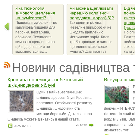
Яка технологія
Чи можна щеплювати
Від ч
зимового щеплення
черешню коли вночі
почин
на пуміселекті?
передають мороз(-3)?
листо
прож
Підщепа пуміселект - це
Так щепити можна.
(доль
карликова підщепа для
Невеликі приморозки не
персика, нектарина,
шкодять щепленню
По оп
абрикоса. Технологія
кісточкових порід. Коли
Бактер
зимового щеплення на
треба проводити зимове
небез
цій підщепі нічим не
щеплення кісточкових
захво
відрізняється від...
культур? Дивіться тут
культ
сімейс
що ви
Новини садівництва 
бактер
amylov
Кров’яна попелиця - небезпечний
Всеукраїнськ
шкідник дерев яблуні
Р
Один з найнебезпечніших
п
шкідників дерев яблуні Кров’яна
у
попелиця. Особливості розвитку
в
шкідника , шкодочинність і
форумі.«ІНТЕНСИ
методи боротьби. Детально про
кісточкові» який 
шкідника можете дізнатись в нашій статті.
року, м. Львів. З
запропанований з
читати
2025-02-18
дізнаєтесь тут