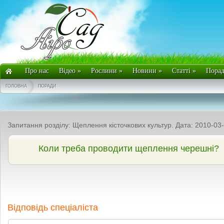
Про нас
Відео
»
Рослини
»
Новини
»
Статті
»
Пора
ГОЛОВНА
ПОРАДИ
Запитання розділу: Щеплення кісточкових культур. Дата: 2010-03
Коли треба проводити щеплення черешні?
Відповідь спеціаліста