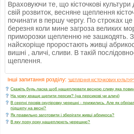
Враховуючи те, що кісточкові культури
свій розвиток, весняне щеплення кісто
починати в першу чергу. По строках це
березня коли мине загроза великих мор
приморозки щепленню не зашкодять. З 
найскоріще проростають живці абрикос
вишні , аличі, сливи. В такій послідовно
щеплення.
Інші запитання розділу:
"ЩЕПЛЕННЯ КІСТОЧКОВИХ КУЛЬТУР
Скажіть будь ласка щоб нащеплювати весною сливу яка пови
На чому краще щепити персик? (на персикові чи аличі)
В серпні провів окуліровку черешні - прижились. Але як обрізат
підщепу на весні?
Як правильно заготовити і зберігати живці абрикоса?
В яку пору року нащеплюють черешню?