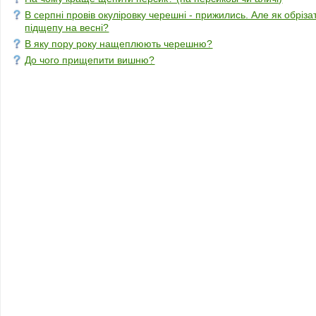
В серпні провів окуліровку черешні - прижились. Але як обрізат
підщепу на весні?
В яку пору року нащеплюють черешню?
До чого прищепити вишню?