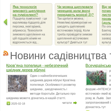
Яка технологія
Чи можна щеплювати
Від ч
зимового щеплення
черешню коли вночі
почин
на пуміселекті?
передають мороз(-3)?
листо
прож
Підщепа пуміселект - це
Так щепити можна.
(доль
карликова підщепа для
Невеликі приморозки не
персика, нектарина,
шкодять щепленню
По оп
абрикоса. Технологія
кісточкових порід. Коли
Бактер
зимового щеплення на
треба проводити зимове
небез
цій підщепі нічим не
щеплення кісточкових
захво
відрізняється від...
культур? Дивіться тут
культ
сімейс
що ви
Новини садівництва 
бактер
amylov
Кров’яна попелиця - небезпечний
Всеукраїнськ
шкідник дерев яблуні
Р
Один з найнебезпечніших
п
шкідників дерев яблуні Кров’яна
у
попелиця. Особливості розвитку
в
шкідника , шкодочинність і
форумі.«ІНТЕНСИ
методи боротьби. Детально про
кісточкові» який 
шкідника можете дізнатись в нашій статті.
року, м. Львів. З
запропанований з
читати
2025-02-18
дізнаєтесь тут