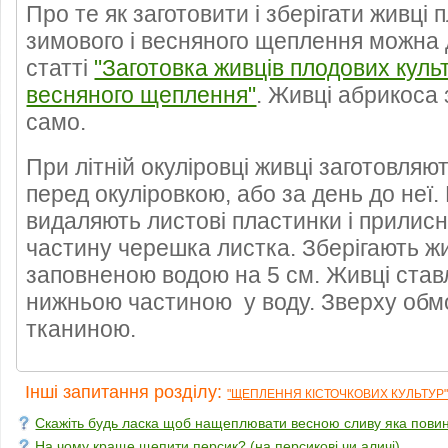
Про те як заготовити і зберігати живці
зимового і весняного щеплення можна 
статті
"Заготовка живців плодових культ
весняного щеплення"
. Живці абрикоса 
само.
При літній окуліровці живці заготовля
перед окуліровкою, або за день до неї.
видаляють листові пластинки і прилис
частину черешка листка. Зберігають жив
заповненою водою на 5 см. Живці став
нижньою частиною у воду. Зверху обм
тканиною.
Інші запитання розділу:
"ЩЕПЛЕННЯ КІСТОЧКОВИХ КУЛЬТУР
Скажіть будь ласка щоб нащеплювати весною сливу яка пови
На чому краще щепити персик? (на персикові чи аличі)