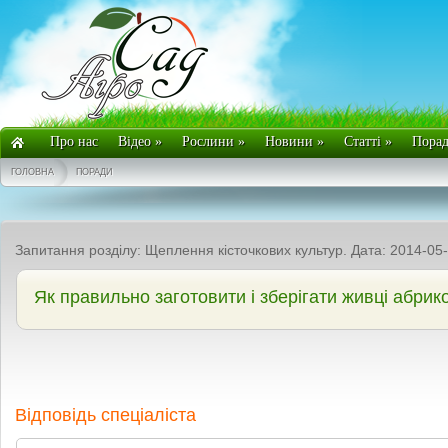
Про нас
Відео
»
Рослини
»
Новини
»
Статті
»
Пора
ГОЛОВНА
ПОРАДИ
Запитання розділу: Щеплення кісточкових культур. Дата: 2014-05
Як правильно заготовити і зберігати живці абрик
Відповідь спеціаліста