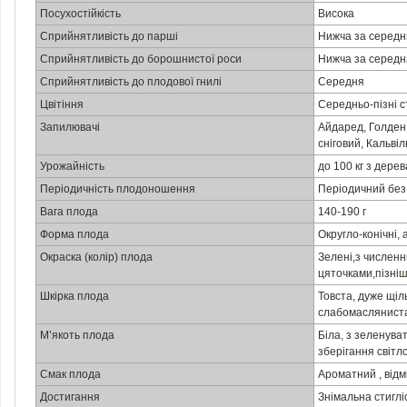
Посухостійкість
Висока
Сприйнятливість до парші
Нижча за серед
Сприйнятливість до борошнистої роси
Нижча за серед
Сприйнятливість до плодової гнилі
Середня
Цвітіння
Середньо-пізні 
Запилювачі
Айдаред, Голден 
сніговий, Кальві
Урожайність
до 100 кг з дерев
Періодичність плодоношення
Періодичний без
Вага плода
140-190 г
Форма плода
Округло-конічні, 
Окраска (колір) плода
Зелені,з числен
цяточками,пізні
Шкірка плода
Товста, дуже щіл
слабомаслянист
М’якоть плода
Біла, з зеленува
зберігання світл
Смак плода
Ароматний , відм
Достигання
Знімальна стиглі