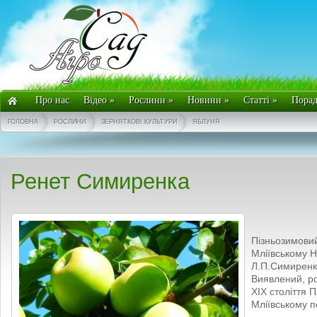
Про нас
Відео
»
Рослини
»
Новини
»
Статті
»
Пора
ГОЛОВНА
РОСЛИНИ
ЗЕРНЯТКОВІ КУЛЬТУРИ
ЯБЛУНЯ
Ренет Симиренка
Пізньозимовий
Мліївському Н
Л.П.Симиренк
Виявлений, ро
ХІХ століття
Мліївському п