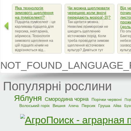
Яка технологія
Чи можна щеплювати
Від ч
зимового щеплення
черешню коли вночі
почин
на пуміселекті?
передають мороз(-3)?
листо
прож
Підщепа пуміселект - це
Так щепити можна.
(доль
карликова підщепа для
Невеликі приморозки не
персика, нектарина,
шкодять щепленню
По оп
абрикоса. Технологія
кісточкових порід. Коли
Бактер
зимового щеплення на
треба проводити зимове
небез
цій підщепі нічим не
щеплення кісточкових
захво
відрізняється від...
культур? Дивіться тут
культ
сімейс
що ви
NOT_FOUND_LANGUAGE_F
бактер
amylov
Популярні рослини
Яблуня
Смородина чорна
Порічки червоні
Пор
Волоський горіх
Вишня
Персик
Груша
Алича
Айва
Буз