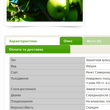
Характеристика
Опис
Фото (0)
Оплата та доставка
Тип
Зерняткові культ
Вид
Яблуня
Сорт
Ренет Симиренк
Походження
Невідомого похо
ті роки ХІХ ст. в
Строк достигання
Зимові:початок 
Дерево
Середньоросле з
Плодоношення
На кільчатках, с
Морозостійкість
Середня