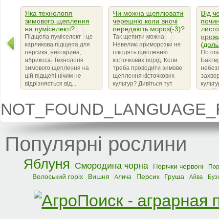
Яка технологія
Чи можна щеплювати
Від ч
зимового щеплення
черешню коли вночі
почин
на пуміселекті?
передають мороз(-3)?
листо
прож
Підщепа пуміселект - це
Так щепити можна.
(доль
карликова підщепа для
Невеликі приморозки не
персика, нектарина,
шкодять щепленню
По оп
абрикоса. Технологія
кісточкових порід. Коли
Бактер
зимового щеплення на
треба проводити зимове
небез
цій підщепі нічим не
щеплення кісточкових
захво
відрізняється від...
культур? Дивіться тут
культ
сімейс
що ви
NOT_FOUND_LANGUAGE_F
бактер
amylov
Популярні рослини
Яблуня
Смородина чорна
Порічки червоні
Пор
Волоський горіх
Вишня
Персик
Груша
Алича
Айва
Буз