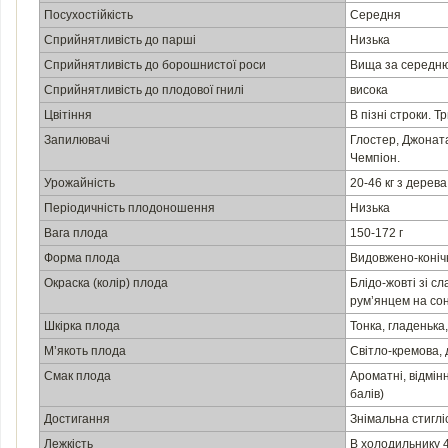
Посухостійкість
Середня
Сприйнятливість до парші
Низька
Сприйнятливість до борошнистої роси
Вища за середн
Сприйнятливість до плодової гнилі
висока
Цвітіння
В пізні строки. Т
Запилювачі
Глостер, Джоната
Чемпіон.
Урожайність
20-46 кг з дерева
Періодичність плодоношення
Низька
Вага плода
150-172 г
Форма плода
Видовжено-коніч
Окраска (колір) плода
Блідо-жовті зі 
рум’янцем на со
Шкірка плода
Тонка, гладеньк
М’якоть плода
Світло-кремова, 
Смак плода
Ароматні, відмін
балів)
Достигання
Знімальна стигліс
Лежкість
В холодильнику 4