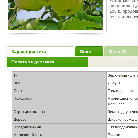
кільчатках, с
приростах. Д
180 г., продов
невеликим рум
Характеристика
Опис
Фото (0)
Оплата та доставка
Тип
Зерняткові культ
Вид
Яблуня
Сорт
Голден резистен
Походження
Американської се
Делішеса
Строк достигання
Зимові: друга де
Дерево
Широкопіромідал
Плодоношення
Тип плодоношен
Морозостійкість
Висока