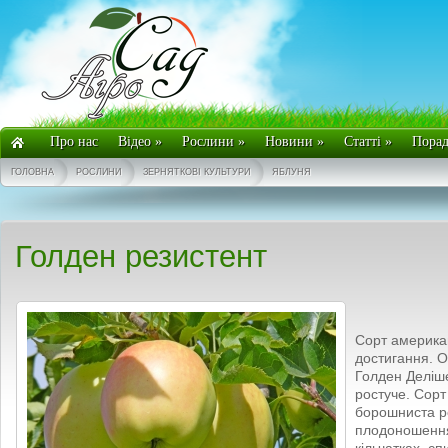
Про нас
Відео
»
Рослини
»
Новини
»
Статті
»
Пора
ГОЛОВНА
РОСЛИНИ
ЗЕРНЯТКОВІ КУЛЬТУРИ
ЯБЛУНЯ
Голден резистент
Сорт американ
достигання. О
Голден Деліш
ростуче. Сорт
борошниста ро
плодоношення