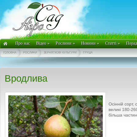
Про нас
Відео
»
Рослини
»
Новини
»
Статті
»
Пора
ГОЛОВНА
РОСЛИНИ
ЗЕРНЯТКОВІ КУЛЬТУРИ
ГРУША
Вродлива
Осінній сорт,
великі 180-260
більша части