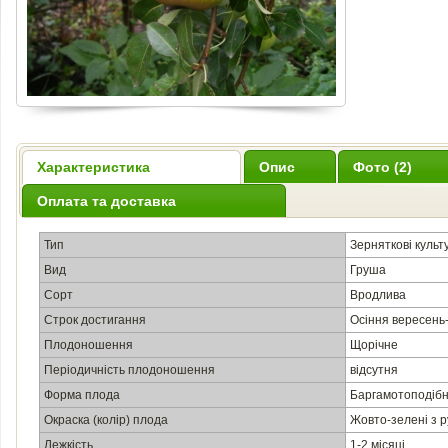
Характеристика
Опис
Фото (2)
Оплата та доставка
Тип
Зерняткові культ
Вид
Груша
Сорт
Вродлива
Строк достигання
Осіння вересень
Плодоношення
Щорічне
Періодичність плодоношення
відсутня
Форма плода
Баргамотоподібн
Окраска (колір) плода
Жовто-зелені з 
Лежкість
1-2 місяці