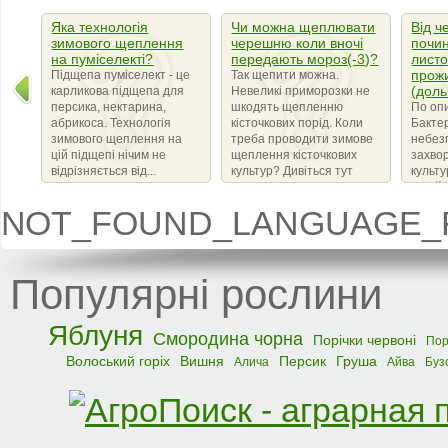
Яка технологія
Чи можна щеплювати
Від ч
зимового щеплення
черешню коли вночі
почин
на пуміселекті?
передають мороз(-3)?
листо
прож
Підщепа пуміселект - це
Так щепити можна.
(доль
карликова підщепа для
Невеликі приморозки не
персика, нектарина,
шкодять щепленню
По оп
абрикоса. Технологія
кісточкових порід. Коли
Бактер
зимового щеплення на
треба проводити зимове
небез
цій підщепі нічим не
щеплення кісточкових
захво
відрізняється від...
культур? Дивіться тут
культ
сімейс
що ви
NOT_FOUND_LANGUAGE_F
бактер
amylov
Популярні рослини
Яблуня
Смородина чорна
Порічки червоні
Пор
Волоський горіх
Вишня
Персик
Груша
Алича
Айва
Буз