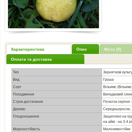
Характеристика
Опис
Фото (0)
Оплата та доставка
Тип
Зерняткові культ
Вид
Груша
Сорт
Вільямс (Вільямс
Походження
Випадковий сіяне
Строк достигання
Початок серпня 
Дерево
Середньоросле, 
Плодоношення
Защеплені на гру
на айві - на 3-4 р
Морозостійкість
Малозимостійке