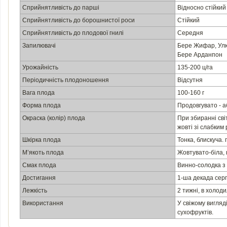
Сприйнятливість до парші
Відносно стійкий
Сприйнятливість до борошнистої роси
Стійкий
Сприйнятливість до плодової гнилі
Середня
Запилювачі
Бере Жифар, Улю
Бере Арданпон
Урожайність
135-200 ц/га
Періодичність плодоношення
Відсутня
Вага плода
100-160 г
Форма плода
Продовгувато - а
Окраска (колір) плода
При збиранні сві
жовті зі слабким
Шкірка плода
Тонка, блискуча.
М’якоть плода
Жовтувато-біла, 
Смак плода
Винно-солодка з
Достигання
1-ша декада серп
Лежкість
2 тижні, в холоди
Використання
У свіжому вигляді
сухофруктів.