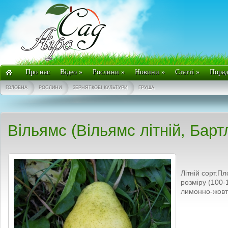
Про нас
Відео
»
Рослини
»
Новини
»
Статті
»
Пора
ГОЛОВНА
РОСЛИНИ
ЗЕРНЯТКОВІ КУЛЬТУРИ
ГРУША
Вільямс (Вільямс літній, Барт
Літній сорт.
розміру (100-1
лимонно-жовті