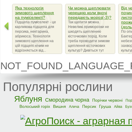
Яка технологія
Чи можна щеплювати
Від ч
зимового щеплення
черешню коли вночі
почин
на пуміселекті?
передають мороз(-3)?
листо
прож
Підщепа пуміселект - це
Так щепити можна.
(доль
карликова підщепа для
Невеликі приморозки не
персика, нектарина,
шкодять щепленню
По оп
абрикоса. Технологія
кісточкових порід. Коли
Бактер
зимового щеплення на
треба проводити зимове
небез
цій підщепі нічим не
щеплення кісточкових
захво
відрізняється від...
культур? Дивіться тут
культ
сімейс
що ви
NOT_FOUND_LANGUAGE_F
бактер
amylov
Популярні рослини
Яблуня
Смородина чорна
Порічки червоні
Пор
Волоський горіх
Вишня
Персик
Груша
Алича
Айва
Буз