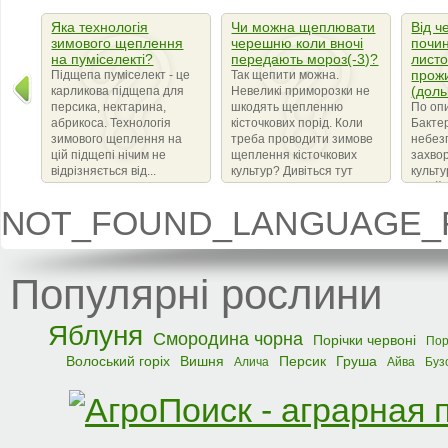
Яка технологія
Чи можна щеплювати
Від ч
зимового щеплення
черешню коли вночі
почин
на пуміселекті?
передають мороз(-3)?
листо
прож
Підщепа пуміселект - це
Так щепити можна.
(доль
карликова підщепа для
Невеликі приморозки не
персика, нектарина,
шкодять щепленню
По оп
абрикоса. Технологія
кісточкових порід. Коли
Бактер
зимового щеплення на
треба проводити зимове
небез
цій підщепі нічим не
щеплення кісточкових
захво
відрізняється від...
культур? Дивіться тут
культ
сімейс
що ви
NOT_FOUND_LANGUAGE_F
бактер
amylov
Популярні рослини
Яблуня
Смородина чорна
Порічки червоні
Пор
Волоський горіх
Вишня
Персик
Груша
Алича
Айва
Буз