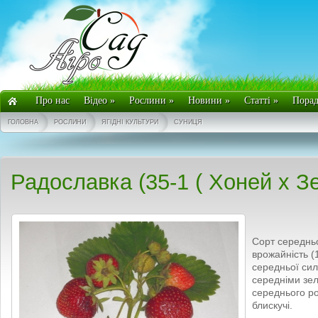
Про нас
Відео
»
Рослини
»
Новини
»
Статті
»
Пора
ГОЛОВНА
РОСЛИНИ
ЯГІДНІ КУЛЬТУРИ
СУНИЦЯ
Радославка (35-1 ( Хоней х Зе
Сорт середньо
врожайність (1
середньої сил
середніми зе
середнього роз
блискучі.