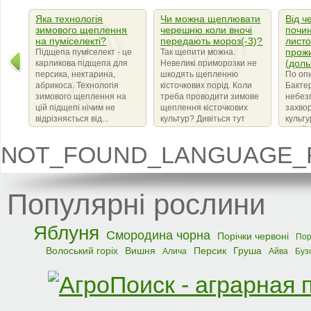
Яка технологія
Чи можна щеплювати
Від ч
зимового щеплення
черешню коли вночі
почин
на пуміселекті?
передають мороз(-3)?
листо
прож
Підщепа пуміселект - це
Так щепити можна.
(доль
карликова підщепа для
Невеликі приморозки не
персика, нектарина,
шкодять щепленню
По оп
абрикоса. Технологія
кісточкових порід. Коли
Бактер
зимового щеплення на
треба проводити зимове
небез
цій підщепі нічим не
щеплення кісточкових
захво
відрізняється від...
культур? Дивіться тут
культ
сімейс
що ви
NOT_FOUND_LANGUAGE_F
бактер
amylov
Популярні рослини
Яблуня
Смородина чорна
Порічки червоні
Пор
Волоський горіх
Вишня
Персик
Груша
Алича
Айва
Буз