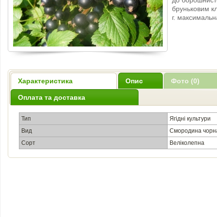
до борошнист
бруньковим кл
г. максимальна
Характеристика
Опис
Фото (0)
Оплата та доставка
Тип
Ягідні культури
Вид
Смородина чорн
Сорт
Веліколепна