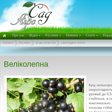
Про нас
Відео
»
Рослини
»
Новини
»
Статті
»
Пора
ГОЛОВНА
РОСЛИНИ
ЯГІДНІ КУЛЬТУРИ
СМОРОДИНА ЧОРНА
Веліколепна
Кущ сильноро
скороплідність
урожай до 0,5
стабільна, в 
максимально д
польову стійкі