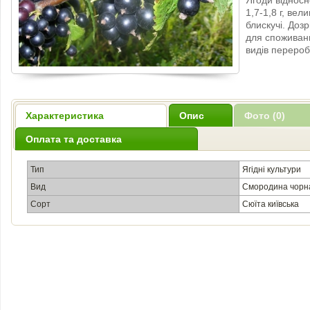
Ягоди відносн
1,7-1,8 г, вели
блискучі. Доз
для споживан
видів перероб
Характеристика
Опис
Фото (0)
Оплата та доставка
Тип
Ягідні культури
Вид
Смородина чорн
Сорт
Сюїта київська