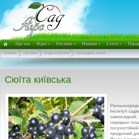
Про нас
Відео
»
Рослини
»
Новини
»
Статті
»
Пора
ГОЛОВНА
РОСЛИНИ
ЯГІДНІ КУЛЬТУРИ
СМОРОДИНА ЧОРНА
Сюїта київська
Ранньосередні
Інституті сад
самоплідний, 
середньо пош
посухостійки
придатний дл