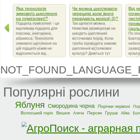
Яка технологія
Чи можна щеплювати
Від ч
зимового щеплення
черешню коли вночі
почин
на пуміселекті?
передають мороз(-3)?
листо
прож
Підщепа пуміселект - це
Так щепити можна.
(доль
карликова підщепа для
Невеликі приморозки не
персика, нектарина,
шкодять щепленню
По оп
абрикоса. Технологія
кісточкових порід. Коли
Бактер
зимового щеплення на
треба проводити зимове
небез
цій підщепі нічим не
щеплення кісточкових
захво
відрізняється від...
культур? Дивіться тут
культ
сімейс
що ви
NOT_FOUND_LANGUAGE_F
бактер
amylov
Популярні рослини
Яблуня
Смородина чорна
Порічки червоні
Пор
Волоський горіх
Вишня
Персик
Груша
Алича
Айва
Буз