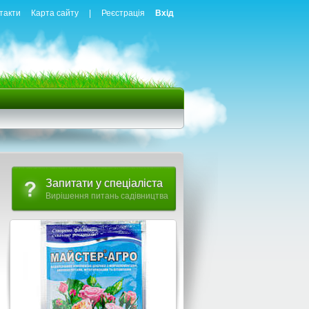
такти
Карта сайту
|
Реєстрація
Вхід
Запитати у спеціаліста
Вирішення питань садівництва