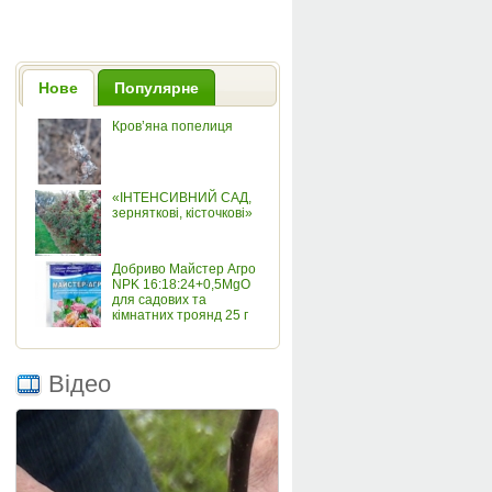
Нове
Популярне
Кров’яна попелиця
«ІНТЕНСИВНИЙ САД,
зерняткові, кісточкові»
Добриво Майстер Агро
NPK 16:18:24+0,5MgO
для садових та
кімнатних троянд 25 г
Відео