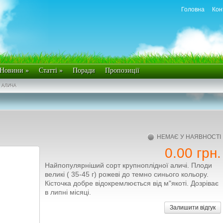
Головна
Кон
Новини
»
Статті
»
Поради
Пропозиції
АЛИЧА
НЕМАЄ У НАЯВНОСТІ
0.00 грн.
Найпопулярніший сорт крупноплідної аличі. Плоди
великі ( 35-45 г) рожеві до темно синього кольору.
Кісточка добре відокремлюється від м"якоті. Дозріває
в липні місяці.
Залишити відгук