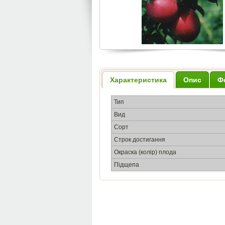
Характеристика
Опис
Ф
Тип
Вид
Сорт
Строк достигання
Окраска (колір) плода
Підщепа